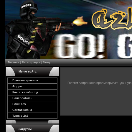
Главная
|
Регистрация
|
Вход
Меню сайта
Главная страница
Гостям запрещено просматривать данную с
Форум
Книга жалоб и т.д
Банерообмен
Наши CW
Состав Клана
Турнир 2х2
Загрузки