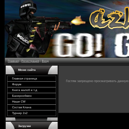
Главная
|
Регистрация
|
Вход
Меню сайта
Главная страница
Гостям запрещено просматривать данную с
Форум
Книга жалоб и т.д
Банерообмен
Наши CW
Состав Клана
Турнир 2х2
Загрузки