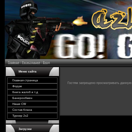
Главная
|
Регистрация
|
Вход
Меню сайта
Главная страница
Гостям запрещено просматривать данную с
Форум
Книга жалоб и т.д
Банерообмен
Наши CW
Состав Клана
Турнир 2х2
Загрузки