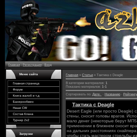
Главная
|
Регистрация
|
Вход
Меню сайта
Главная
»
Статьи
» Тактика с Deagle
В категории материалов
:
1
Главная страница
Показано материалов
:
1-1
Форум
Сортировать по
:
Дате
·
Названию
·
Рейтинг
Книга жалоб и т.д
Банерообмен
Тактика с Deagle
Наши CW
Desert Eagle (или просто Deagle)
Состав Клана
стены, сносит головы врагов. Испо
мало денег (некоторые берут МП5
Турнир 2х2
применении в ближнем сносит вра
на дальних расстояниях снайпера.
Загрузки
чтобы стать мастером стрельбы из