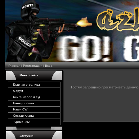
Главная
|
Регистрация
|
Вход
Меню сайта
Главная страница
Гостям запрещено просматривать данную с
Форум
Книга жалоб и т.д
Банерообмен
Наши CW
Состав Клана
Турнир 2х2
Загрузки