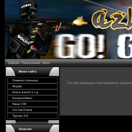
Главная
|
Регистрация
|
Вход
Меню сайта
Главная страница
Гостям запрещено просматривать данную с
Форум
Книга жалоб и т.д
Банерообмен
Наши CW
Состав Клана
Турнир 2х2
Загрузки