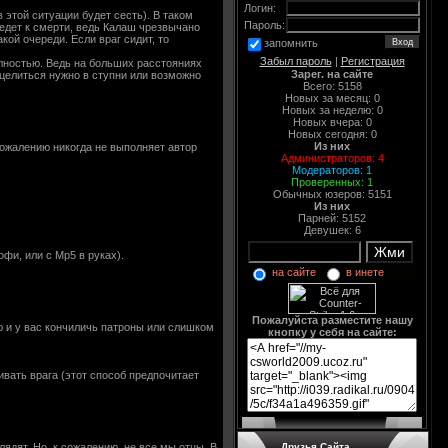
Логин:
 этой ситуации будет сесть). В таком
Пароль:
едет к смерти, ведь Калаш чрезвычано
кой очереди. Если враг сидит, то
запомнить
Забыл пароль
|
Регистрация
олностью. Ведь на больших расстояниях
Зарег. на сайте
 целиться нужно в ступни или возможно
Всего: 5158
Новых за месяц: 0
Новых за неделю: 0
Новых вчера: 0
Новых сегодня: 0
Из них
сожалению никогда не выполняет автор
Администраторов:
4
Модераторов:
1
Проверенных:
1
Обычных юзеров: 5151
Из них
Парней: 5152
Девушек: 6
офи, или с Mp5 в руках).
на сайте
в инете
Пожалуйста разместите нашу
 и у вас кончиличь патроны или слишком
кнопку у себя на сайте:
вать врага (этот способ предпочитает
лядят. Но, к сожалению, не все мы отцы. В
Друзья Сайта