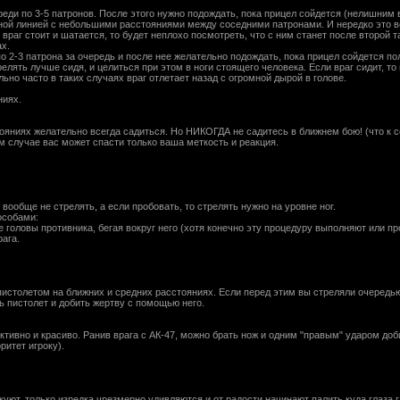
еди по 3-5 патронов. После этого нужно подождать, пока прицел сойдется (нелишним в
ьной линией с небольшими расстояниями между соседними патронами. И нередко это в
враг стоит и шатается, то будет неплохо посмотреть, что с ним станет после второй та
ах.
по 2-3 патрона за очередь и после нее желательно подождать, пока прицел сойдется п
лять лучше сидя, и целиться при этом в ноги стоящего человека. Если враг сидит, то
ьно часто в таких случаях враг отлетает назад с огромной дырой в голове.
ниях.
тояниях желательно всегда садиться. Но НИКОГДА не садитесь в ближнем бою! (что к 
ом случае вас может спасти только ваша меткость и реакция.
вообще не стрелять, а если пробовать, то стрелять нужно на уровне ног.
особами:
головы противника, бегая вокруг него (хотя конечно эту процедуру выполняют или пр
рага.
столетом на ближних и средних расстояниях. Если перед этим вы стреляли очередью
ть пистолет и добить жертву с помощью него.
вно и красиво. Ранив врага с АК-47, можно брать нож и одним "правым" ударом доби
оритет игроку).
куют, только изредка чрезмерно удивляются и от радости начинают палить куда глаза г