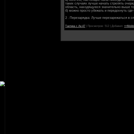
таких случаях лучше начать стрелять очере
область, находящуюся значительно выше то
б) можно просто убежать и передохнуть где-
2 . Перезарядка: Лучше перезарежаться в сп
Тактика с Ак-47
|
Просмотров:
512
|
Добавил:
==Meld