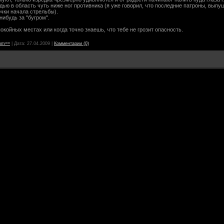
дью в область чуть ниже ног противника (я уже говорил, что последние патроны, вып
чки начала стрельбы).
нибудь за "бугром".
окойных местах или когда точно знаешь, что тебе не грозит опасность.
om==
|
Дата:
27.04.2009
|
Комментарии (0)