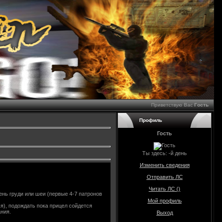
Приветствую Вас
Гость
Профиль
Гость
Ты здесь:
-й день
Изменить сведения
Отправить ЛС
Читать ЛС (
)
ень груди или шеи (первые 4-7 патронов
Мой профиль
ся), подождать пока прицел сойдется
ания.
Выход