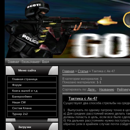
Главная
|
Регистрация
|
Вход
Меню сайта
Главная
»
Статьи
» Тактика с Ак-47
В категории материалов
:
1
Главная страница
Показано материалов
:
1-1
Форум
Сортировать по
:
Дате
·
Названию
·
Рейтинг
Книга жалоб и т.д
Банерообмен
Тактика с Ак-47
Наши CW
Существуют два способа стрельбы на средн
Состав Клана
1 . Выпускать по одному патрону точно в це
а) Для средних расстояний можно делать так
Турнир 2х2
должны попасть в цель, если все было сдел
б) На дальних расстояниях нужно поступать 
обратно (или в крайнем случае почти сойдет
Загрузки