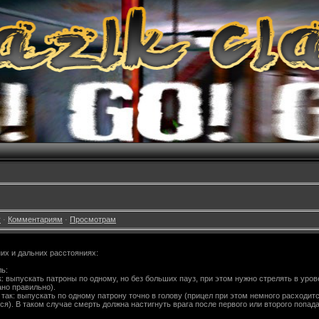
у
·
Комментариям
·
Просмотрам
их и дальних расстояниях:
ль:
: выпускать патроны по одному, но без больших пауз, при этом нужно стрелять в уров
ано правильно).
так: выпускать по одному патрону точно в голову (прицел при этом немного расходит
ся). В таком случае смерть должна настигнуть врага после первого или второго попад