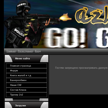
Главная
|
Регистрация
|
Вход
Меню сайта
Главная страница
Гостям запрещено просматривать данную с
Форум
Книга жалоб и т.д
Банерообмен
Наши CW
Состав Клана
Турнир 2х2
Загрузки