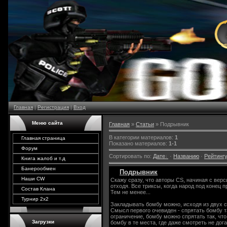
Главная
|
Регистрация
|
Вход
Меню сайта
Главная
»
Статьи
» Подрывник
В категории материалов
:
1
Главная страница
Показано материалов
:
1-1
Форум
Сортировать по
:
Дате
·
Названию
·
Рейтинг
Книга жалоб и т.д
Банерообмен
Подрывник
Наши CW
Скажу сразу, что авторы CS, начиная с вер
отходя. Все триксы, когда народ под конец 
Состав Клана
Тем не менее...
Турнир 2х2
Закладывать бомбу можно, исходя из двух с
Смысл первого очевиден - спрятать бомбу т
ограничение, бомбу можно спрятать так, что
Загрузки
бомбу в те места, где даже смотреть не до