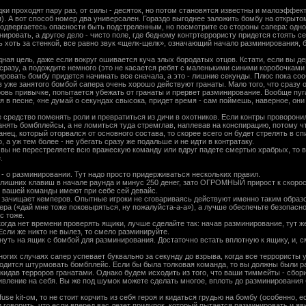
дки проходят пару раз, от силы - десяток, но потом становятся известны и малоэффект
). А вот способ номер два универсален. Гораздо выгоднее заложить бомбу на открыто
подвергаетесь опасности быть подстреленным, но посмотрите со стороны сапера: одно 
ировать, а другое дело - чисто поле, где бедному контртеррористу придется стоять се
 хоть за стенкой, все равно звук «щелк-щелк», означающий начало разминирования, 
я цель, даже если вокруг ошивается куча злых бородатых отцов. Кстати, если вы де
сразу, а подождите немного (это не касается ребят с маленькими синими коробочками 
вать бомбу придется начинать все сначала, а это - лишние секунды. Плюс пока сооб
 уже занятого бомбой сапера очень хорошо действуют гранаты. Мало того, что сразу о
ровь привычке, попытается убежать от гранаты и прервет разминирование. Вообще пу
я в песне, «не думай о секундах свысока, придет время - сам поймешь, наверное, они с
 средство поменять роли и превратиться из дичи в охотников. Если контры проворони
анять бомбплейсы, а не ломиться туда стремглав, наплевав на конспирацию, потому 
анец, который оторвался от основного состава, то скорее всего он будет стрелять в 
о, а уж тем более - не убегать сразу же подальше и не идти в контратаку.
 вы не перестреляете всю вражескую команду или вдруг падете смертью храбрых, то 
.
 - о разминировании. Тут надо просто придерживаться нескольких правил.
ко лишних клавиш в начале раунда и минус 250 денег, зато ОГРОМНЫЙ прирост к скоро
ь вашей команды имеют при себе сей девайс.
 зачищает кемперов. Опытные игроки не сговариваясь действуют именно таким образо
пера («дай мне тоже поковыряться, ну пожалуйста-а-а»), а лучше обеспечьте безопасн
с тоже.
 когда нет времени проверять ящики, лучше сделайте так: начав разминирование, тут же
сли же никто не вылез, то смело разминируйте.
нуть на ящик с бомбой для разминирования. Достаточно встать вплотную к ящику, и, с
ногих случаях сапер успевает буквально за секунду до взрыва, когда все террористы 
ходится штурмовать бомбплейс. Если бы была толковая команда, то вы должны были р
кидав терроров гранатами. Однако будем исходить из того, что ваши тиммейты - сбор
тивление на себя. Вы же под шумок можете сделать многое, вплоть до разминировани
fuse kit-ом, то не стоит корчить из себя героя и кидаться грудью на бомбу (особенно, 
говорить, что если вперед вас лезет придурок, который пытается разминировать и явно