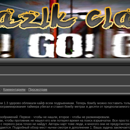
у
·
Комментариям
·
Просмотрам
сии 1.3 здорово обломали кайф всем подрывникам. Теперь бомбу можно поставить тольк
программирования таймера убегал и ставил бомбу метрах в десяти от предполагаемого 
оображений. Первое - чтобы не нашли, второе - чтобы не разминировали.
ак, чтобы противник не нашел его или потерял время на поиск взрывчатки. Все прост
 с первого раза точно не найдут. Авторы карт тоже люди, и многого они не предусмот
гадаются. Подробный обзор мест нычки смотри в дополнении 1. Ваша задача заключает