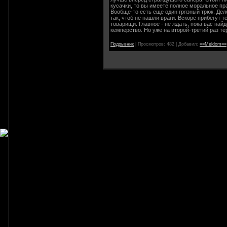
кусачки, то вы имеете полное моральное пра
Вообще-то есть еще один грязный трюк. Дел
так, чтоб не нашли враги. Вскоре прибегут 
товарищи. Главное - не ждать, пока вас най
кемперство. Но уже на второй-третий раз т
Подрывник
|
Просмотров:
482
|
Добавил:
==Meldom==