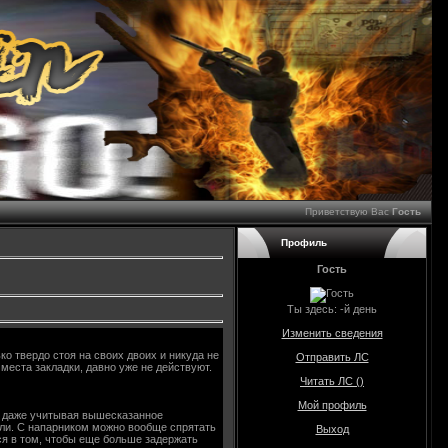
Приветствую Вас
Гость
Профиль
Гость
Ты здесь:
-й день
Изменить сведения
о твердо стоя на своих двоих и никуда не
Отправить ЛС
места закладки, давно уже не действуют.
Читать ЛС (
)
Мой профиль
о: даже учитывая вышесказанное
рели. С напарником можно вообще спрятать
Выход
ся в том, чтобы еще больше задержать