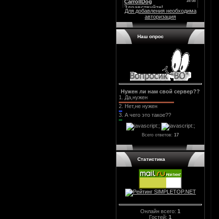
Для добавления необходима
авторизация
Наш опрос
Нужен ли нам свой сервер??
1.
Да,нужен
2.
Нет,не нужен
3.
А чего это такое??
Всего ответов:
17
Статистика
Онлайн всего:
1
Гостей:
1