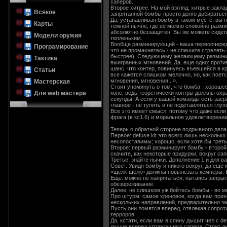
саперов.
Второе хитрее. На мой взгляд, хитрые закла
Всякое
запрятанной бомбы просто долго добираться
Да, устанавливая бомбу в таком месте, вы 
Карты
темной нычне, где ее можно спокойно размин
абсолютно беззащитен. Вы же можете сидеть
Модели оружия
тепленьким.
Вообще разминирующий - ваша первоочередна
Програмирование
что не промахнетесь - не спешите стрелять 
быстрее). Следующему желающему разминиро
Тактика
выигранных мгновений. Да, еще одно: против
шанс, что контер, повинуясь въевшейся в к
Статьи
все кажется слишком мелочно, но, как поетс
мгновения, мгновения...».
Мастерская
Стоит упомянуть о том, что бомба - хорошее
Для web мастера
коне, ведь теоретически контры должны охр
секунды. А если у вашей команды есть заср
главное - не тупить и не подставляться глуп
Все это имеет смысл, потому что даже если
фрага (в кс1.6) и моральное удовлетворение
Теперь о обратной стороне подрывного дела
Первое: defuse kit это всего лишь несколь
несопоставимы; хорошо, если хотя бы трет
Второе: первый разминирует бомбу - второй
скачите, как некоторые придурки, вокруг са
Третье: знайте нычки. Дополнение 1 и для ва
Совет. Увидя бомбу и никого вокруг, да еще
«щелк-щелк» должны повылезать кемперы. Е
Еще: можно не напрягаться, пытаясь запрыг
обезвреживание.
Далее: не слишком уж бойтесь бомбы - во м
Про штурм: самое хреновое, когда вам при
нескольких направлений, предварительно за
Пусть они ломятся вперед, отвлекая сопро
терроров.
Да, кстати, если вам в спину дышит чел с de
лучше вперед страждущего сапера. Стоит ли 