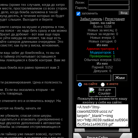
Логин:
ивны (кроме тех случаев, когда до хитро
Пароль:
м месте, простреливаемом со всех сторон.
дело, когда бомба заложена в тихой
запомнить
кунд десять, в течение которых он будет
Забыл пароль
|
Регистрация
будет слышен. Выходите и берите
Зарег. на сайте
Всего: 5158
ржите сапера на мушке и уверены в том,
Новых за месяц: 0
на поясе - их надо бить сразу и как можно
Новых за неделю: 0
разит да добежит - вот вам еще пара
Новых вчера: 0
н уйти никуда не сможет, так еще есть
Новых сегодня: 0
гайте саперов длинными очередями. Это
Из них
вистят, как пули у виска, мгновения,
Администраторов:
4
Модераторов:
1
ли ваш забег до бомбплейса, то вы на
Проверенных:
1
что таймер отсчитывает оставшиеся
Обычных юзеров: 5151
спины ломящимся к бомбе контрам. Вам же
Из них
Парней: 5152
ваша бомба все равно принесет вам 3
Девушек: 6
сти разминирования. Цена и полезность
на сайте
в инете
м. Если вы оказались вторым - не
ость товарища.
Пожалуйста разместите нашу
 отмените его и оглянитесь вокруг. На
кнопку у себя на сайте:
мотря на бомбу, начать ее
уже убежали, спасая свои шкуры.
азделиться и атаковать одновременно с
ище двуногих дополнений к автоматам.
я бомбы за спинами отстреливающихся
если таймер уже пикает вовсю), пустите
 не успевает, в то время как у вас есть
Друзья Сайта