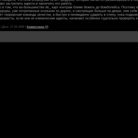
во застрелить идиота и закончить его работу.
о в том, что на большинстве de_ карт контрам ближе бежать до бомбплейса. Поэтому 
терроры, уже потрепанные огоньком по дороге, и смотрящие больше на двери, чем себе
дет террорская команда зачистки, а быстро и неожиданно ударить в спину, пока подрывн
еррористы, если они не клинические идиоты, начинают особенно тщательно проверять 
|
Дата:
27.04.2009
|
Комментарии (0)