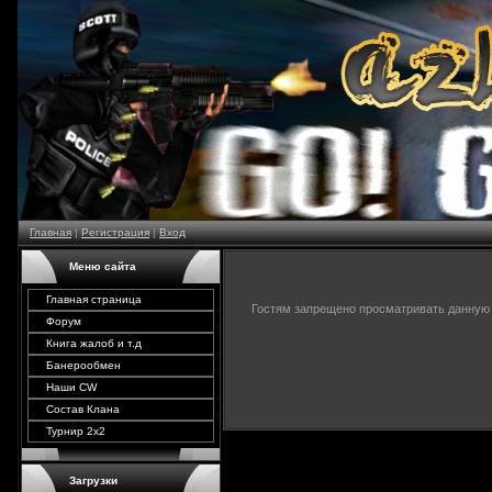
Главная
|
Регистрация
|
Вход
Меню сайта
Главная страница
Гостям запрещено просматривать данную с
Форум
Книга жалоб и т.д
Банерообмен
Наши CW
Состав Клана
Турнир 2х2
Загрузки