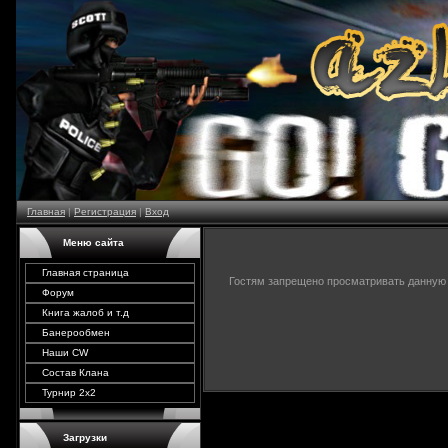
Главная
|
Регистрация
|
Вход
Меню сайта
Главная страница
Гостям запрещено просматривать данную с
Форум
Книга жалоб и т.д
Банерообмен
Наши CW
Состав Клана
Турнир 2х2
Загрузки